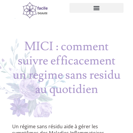
MICI : comment
suivre efficacement
un regime sans residu
au quotidien
Un régime sans résidu aide à gérer les
symptômes des Maladies Inflammatoires