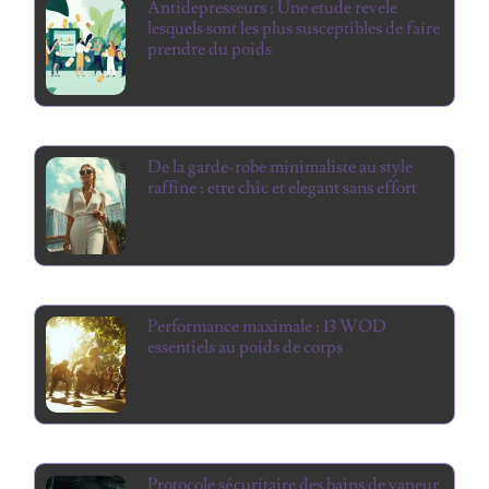
Antidepresseurs : Une etude revele
lesquels sont les plus susceptibles de faire
prendre du poids
De la garde-robe minimaliste au style
raffine : etre chic et elegant sans effort
Performance maximale : 13 WOD
essentiels au poids de corps
Protocole sécuritaire des bains de vapeur